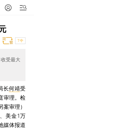
元
T中
其收受最大
局长
何靖
受
庭审理。检
另案审理）
、美金1万
地媒体报道