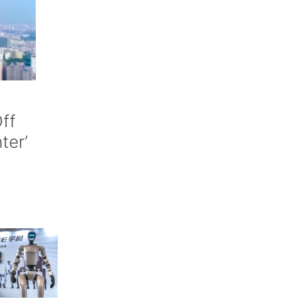
ff
nter’