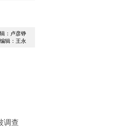
辑：卢彦铮
编辑：王永
被调查