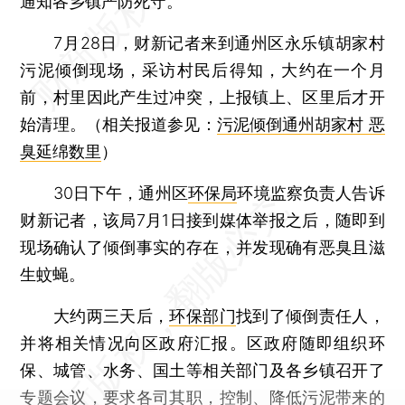
通知各乡镇严防死守。
7月28日，财新记者来到通州区永乐镇胡家村
污泥倾倒现场，采访村民后得知，大约在一个月
前，村里因此产生过冲突，上报镇上、区里后才开
始清理。（相关报道参见：
污泥倾倒通州胡家村 恶
臭延绵数里
）
30日下午，通州区
环保局
环境监察负责人告诉
财新记者，该局7月1日接到媒体举报之后，随即到
现场确认了倾倒事实的存在，并发现确有恶臭且滋
生蚊蝇。
大约两三天后，
环保部门
找到了倾倒责任人，
并将相关情况向区政府汇报。区政府随即组织环
保、城管、水务、国土等相关部门及各乡镇召开了
专题会议，要求各司其职，控制、降低污泥带来的