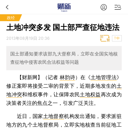
政经
土地冲突多发 国土部严查征地违法
2013年08月19日 20:36
T中
国土部通知要求该部九大督察局，立即在全国实地核
查征地中侵害农民合法权益等问题
【财新网】（记者
林韵诗
）
在《
土地管理法
》
修正案即将接受二审的背景下，近期多地发生的
土
地冲突
和维权事件，让保障农民
土地权益
再次成为
决策者关注的焦点之一，引发广泛关注。
近日，国家
土地督察
机构发出通知，要求派驻
地方的九个土地督察局，立即实地核查当前征地工