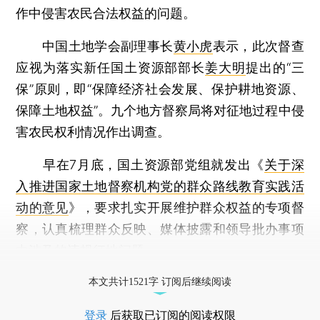
作中侵害农民合法权益的问题。
中国土地学会副理事长
黄小虎
表示，此次督查
应视为落实新任国土资源部部长
姜大明
提出的“三
保”原则，即“保障经济社会发展、保护耕地资源、
保障土地权益”。九个地方督察局将对征地过程中侵
害农民权利情况作出调查。
早在7月底，国土资源部党组就发出《
关于深
入推进国家土地督察机构党的群众路线教育实践活
动的意见
》，要求扎实开展维护群众权益的专项督
察，认真梳理群众反映、媒体披露和领导批办事项
中涉及的违规征地问题。
打开财新App阅读全文
本文共计1521字 订阅后继续阅读
登录
后获取已订阅的阅读权限