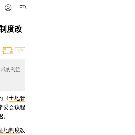
制度改
T中
形成的利益
的《
土地管
常委会议程
迟。
征地制度
改