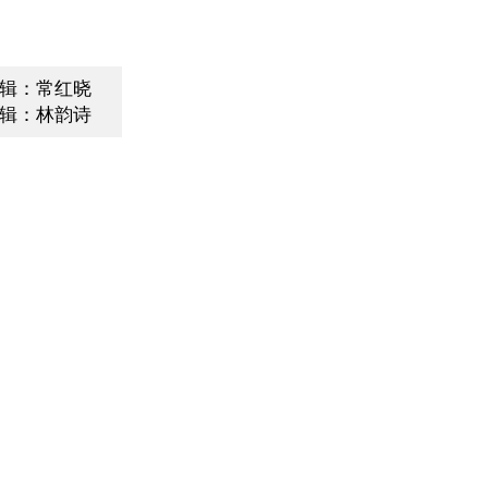
辑：常红晓
辑：林韵诗