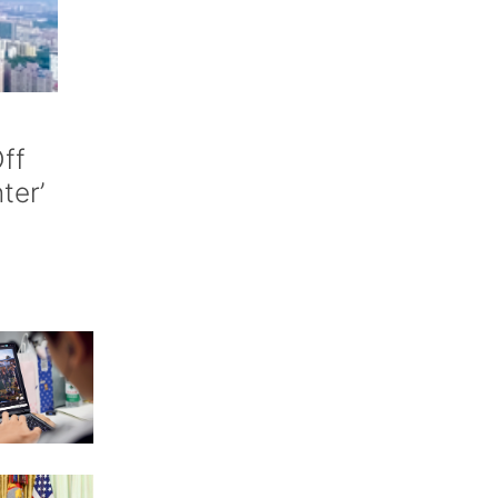
ff
nter’