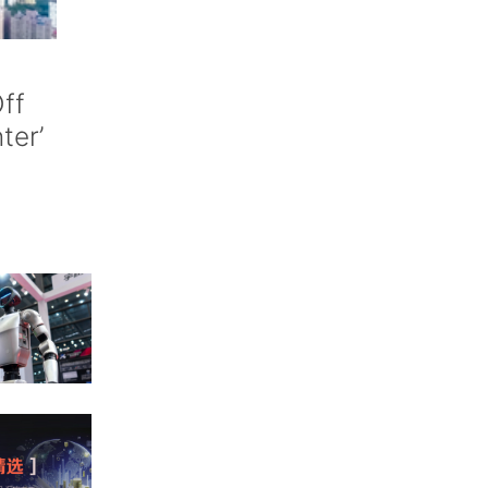
ff
nter’