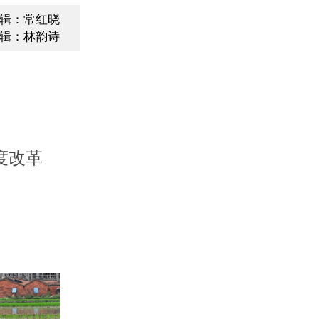
辑：常红晓
辑：林韵诗
度改革