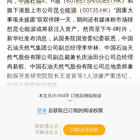
间，
中国石油
A、H股（
601857.SH
/
00857.HK
）和
旗下港股上市公司
昆仑能源
（
00135.HK
）“因重大
事项未披露”双双停牌一天，期间还有媒体称市场猜
想昆仑能源或将获注入资产。然而至下午4时许，
新华社发布消息，从国务院国资委纪委获悉，中国
石油天然气集团公司副总经理李华林、中国石油天
然气股份有限公司副总裁兼长庆油田分公司总经理
冉新权、中国石油天然气股份有限公司总地质师兼
勘探开发研究院院长王道富等3人涉嫌严重违纪，
目前正接受组织调查。
本文共计1934字 订阅后继续阅读
登录
后获取已订阅的阅读权限
财新通会员
订阅/会员升级
可畅读全文