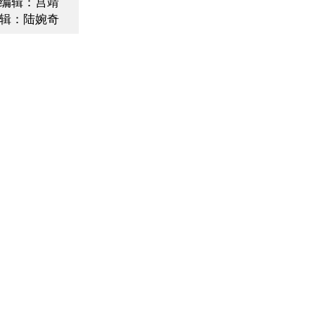
编辑：宫靖
辑：陆婉奇