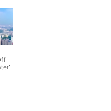
ff
nter’