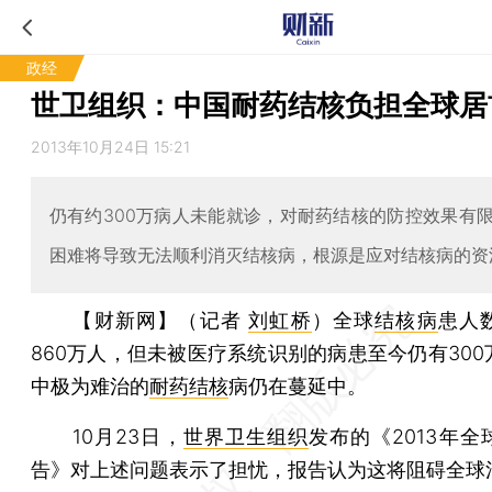
政经
世卫组织：中国耐药结核负担全球居
2013年10月24日 15:21
仍有约300万病人未能就诊，对耐药结核的防控效果有
困难将导致无法顺利消灭结核病，根源是应对结核病的资
【财新网】（记者
刘虹桥
）
全球
结核病
患人
860万人，但未被医疗系统识别的病患至今仍有300
中极为难治的
耐药结核
病仍在蔓延中。
10月23日，
世界卫生组织
发布的《2013年
告》对上述问题表示了担忧，报告认为这将阻碍全球