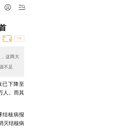
首
T中
限，这两大
源不足
数已下降至
万人。而其
全球结核病报
消灭结核病