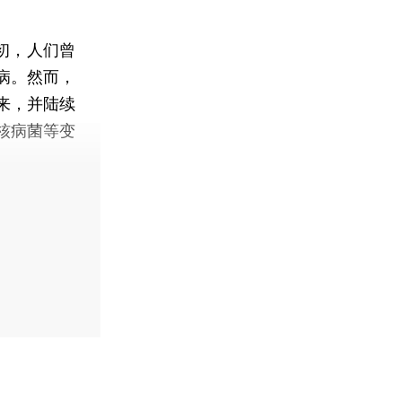
初，人们曾
病。然而，
来，并陆续
核病菌等变