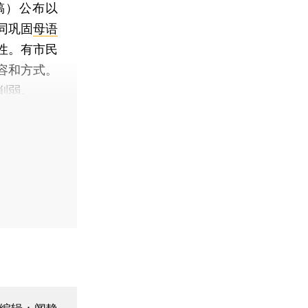
稿）公布以
同巩固
母语
性。有市民
容和方式。
削弱。