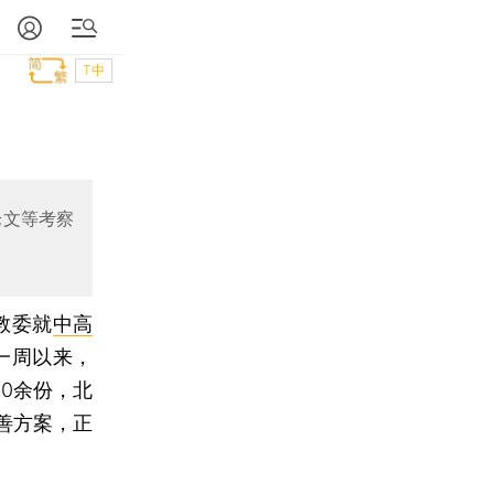
T中
论文等考察
教委就
中高
一周以来，
30余份，北
善方案，正