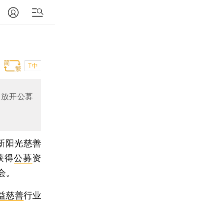
T中
。放开公募
新阳光慈善
获得
公募
资
会。
益慈善
行业