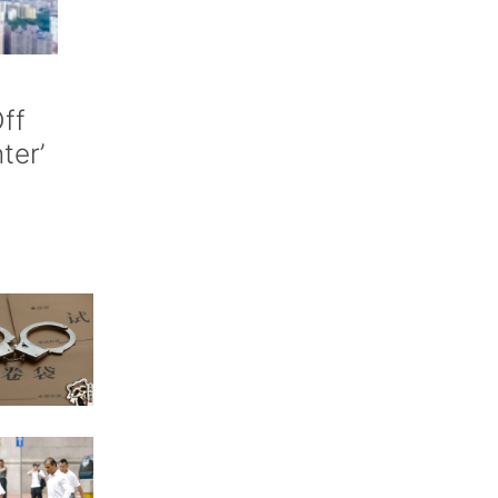
ff
nter’