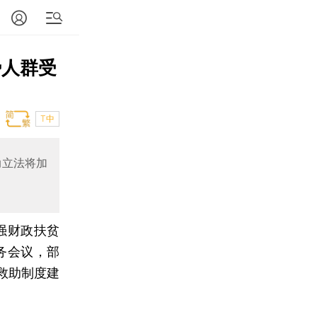
势人群受
T中
助立法将加
强财政扶贫
务会议，部
救助制度建