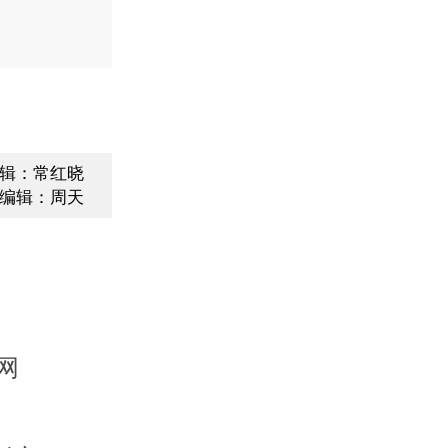
辑：常红晓
编辑：周天
网