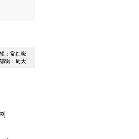
辑：常红晓
编辑：周天
网