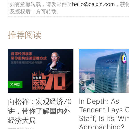
如有意愿转载，请发邮件至
hello@caixin.com
，获
及授权后，方可转载。
推荐阅读
私房课
In Depth: As
向松祚：宏观经济70
Tencent Lays O
讲，带你了解国内外
Staff, Is Its ‘Wi
经济大局
Approaching?