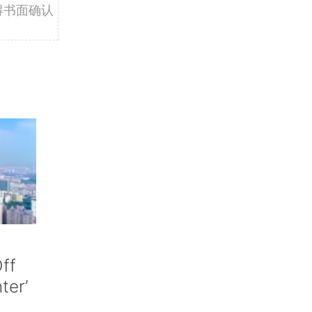
得书面确认
ff
nter’