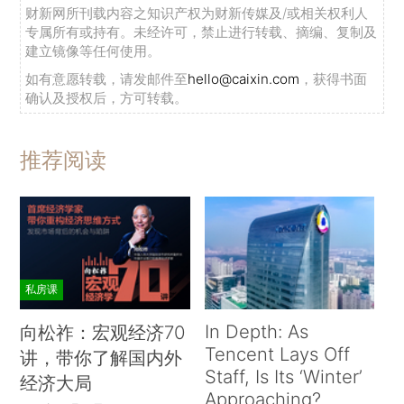
财新网所刊载内容之知识产权为财新传媒及/或相关权利人
专属所有或持有。未经许可，禁止进行转载、摘编、复制及
建立镜像等任何使用。
如有意愿转载，请发邮件至
hello@caixin.com
，获得书面
确认及授权后，方可转载。
推荐阅读
私房课
In Depth: As
向松祚：宏观经济70
Tencent Lays Off
讲，带你了解国内外
Staff, Is Its ‘Winter’
经济大局
Approaching?