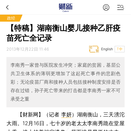
政经
【特稿】湖南衡山婴儿接种乙肝疫
苗死亡全记录
2013年12月22日 11:46
English
T中
李南秀一家曾与医院发生冲突；家庭的贫困，基层公
共卫生体系的薄弱更增加了这起死亡事件的悲剧色
彩；无论疫苗厂商和接种人员包括接种制度安排是否
存在过错，孙子死亡带来的打击都是李南秀一家不可
承受之重
【财新网】（记者
李妍
）
湖南衡山，三天滂沱
大雨。12月16日，七十岁的老太太李南秀跪在堂屋