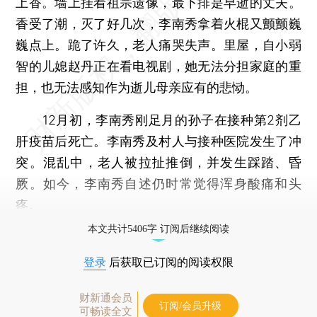
上香。墙上挂着祖宗遗像，最下排是早逝的丈夫。
香受了潮，灭了好几次，李南秀拿着火棍又颤颤巍
巍点上。跪了许久，老人痛哭失声。里屋，自小弱
智的儿媳赵丹正在看电视剧，她无法分担家庭的重
担，也无法感知作为逝儿母亲应有的悲恸。
12月初，李南秀刚足月的孙子在接种第2剂乙
肝疫苗后死亡。李南秀及村人与接种医院发生了冲
突。混乱中，老人被拉扯推倒，并发生踩踏、昏
厥。如今，李南秀自述仍时常觉得浑身酸痛和头
疼。
本文共计5406字 订阅后继续阅读
登录
后获取已订阅的阅读权限
财新通会员
订阅/会员升级
可畅读全文