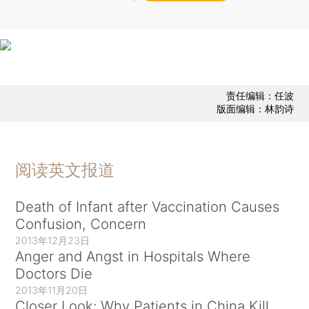
责任编辑：任波
版面编辑：林韵诗
阅读英文报道
Death of Infant after Vaccination Causes
Confusion, Concern
2013年12月23日
Anger and Angst in Hospitals Where
Doctors Die
2013年11月20日
Closer Look: Why Patients in China Kill