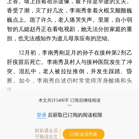
上香。墙上挂着祖宗遗像，最下排是早逝的丈夫。
香受了潮，灭了好几次，李南秀拿着火棍又颤颤巍
巍点上。跪了许久，老人痛哭失声。里屋，自小弱
智的儿媳赵丹正在看电视剧，她无法分担家庭的重
担，也无法感知作为逝儿母亲应有的悲恸。
12月初，李南秀刚足月的孙子在接种第2剂乙
肝疫苗后死亡。李南秀及村人与接种医院发生了冲
突。混乱中，老人被拉扯推倒，并发生踩踏、昏
厥。如今，李南秀自述仍时常觉得浑身酸痛和头
疼。
本文共计5406字 订阅后继续阅读
登录
后获取已订阅的阅读权限
财新通会员
订阅/会员升级
可畅读全文