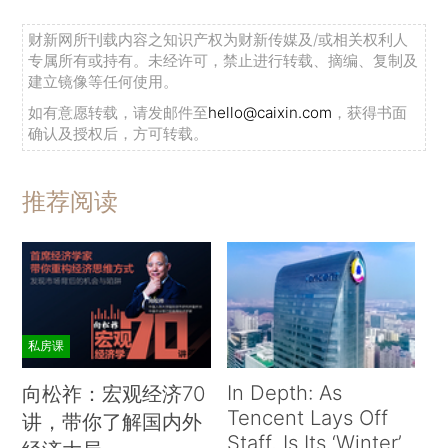
财新网所刊载内容之知识产权为财新传媒及/或相关权利人
专属所有或持有。未经许可，禁止进行转载、摘编、复制及
建立镜像等任何使用。
如有意愿转载，请发邮件至
hello@caixin.com
，获得书面
确认及授权后，方可转载。
推荐阅读
私房课
In Depth: As
向松祚：宏观经济70
Tencent Lays Off
讲，带你了解国内外
Staff, Is Its ‘Winter’