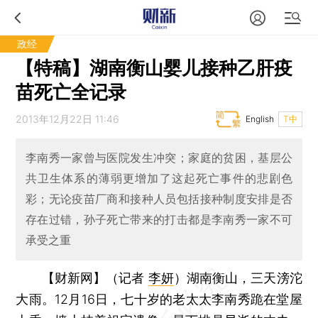
政经
【特稿】湖南衡山婴儿接种乙肝疫
苗死亡全记录
2013年12月22日 11:46
English
T中
李南秀一家曾与医院发生冲突；家庭的贫困，基层公
共卫生体系的薄弱更增加了这起死亡事件的悲剧色
彩；无论疫苗厂商和接种人员包括接种制度安排是否
存在过错，孙子死亡带来的打击都是李南秀一家不可
承受之重
【财新网】（记者
李妍
）
湖南衡山，三天滂沱
大雨。12月16日，七十岁的老太太李南秀跪在堂屋