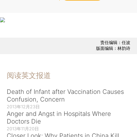
责任编辑：任波
版面编辑：林韵诗
阅读英文报道
Death of Infant after Vaccination Causes
Confusion, Concern
2013年12月23日
Anger and Angst in Hospitals Where
Doctors Die
2013年11月20日
Closer Look: Why Patients in China Kill