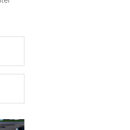
nter’