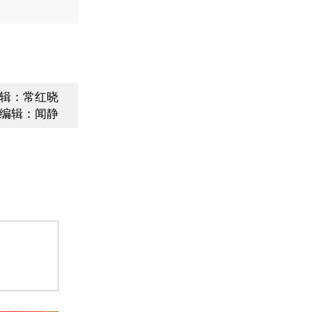
辑：常红晓
编辑：闻静