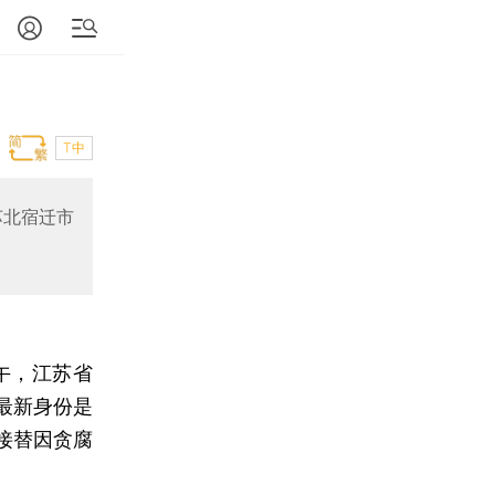
T中
苏北宿迁市
午，江苏省
最新身份是
接替因贪腐