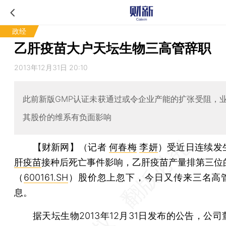
政经
乙肝疫苗大户天坛生物三高管辞职
2013年12月31日 20:10
此前新版GMP认证未获通过或令企业产能的扩张受阻，
其股价的维系有负面影响
【财新网】（记者
何春梅
李妍
）
受近日连续发
肝疫苗
接种后死亡事件影响，乙肝疫苗产量排第三位
（
600161.SH
）股价忽上忽下，今日又传来三名高
息。
据天坛生物2013年12月31日发布的公告，公司