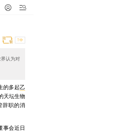
T中
业界认为对
生的多起
乙
的天坛生物
管辞职的消
董事会近日