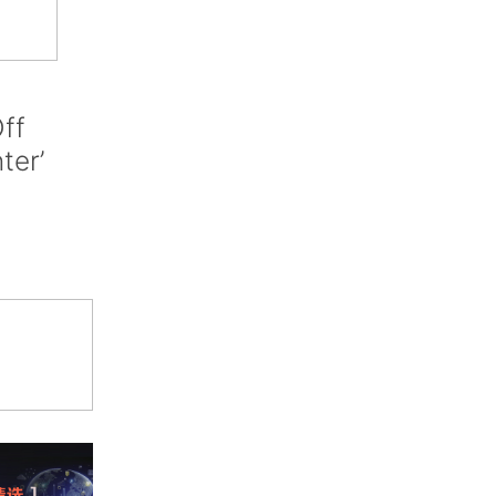
ff
nter’