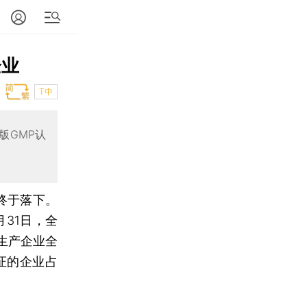
企业
T中
版GMP认
终于落下。
月31日，全
品生产企业全
证的企业占