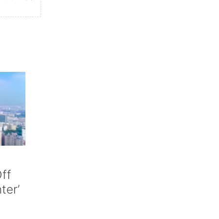
ff
nter’