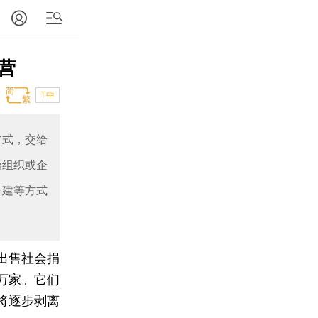
营
T中
方式，交给
治组织或企
合建等方式
出售社会捐
万家。它们
将逐步剥离