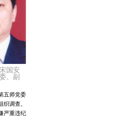
宋国安
委、副
第五师党委
组织调查。
嫌严重违纪