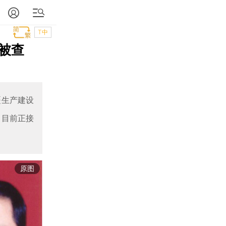
T中
被查
疆生产建设
，目前正接
原图