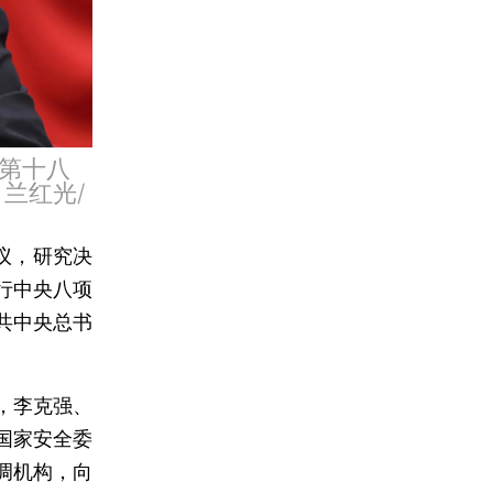
第十八
兰红光/
议，研究决
行中央八项
共中央总书
，李克强、
国家安全委
调机构，向