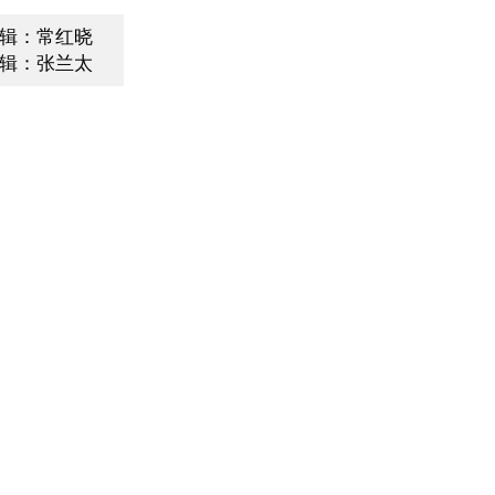
辑：常红晓
辑：张兰太