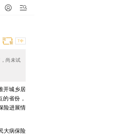
T中
前，尚未试
面推开城乡居
点的省份，
保险进展情
。
民大病保险