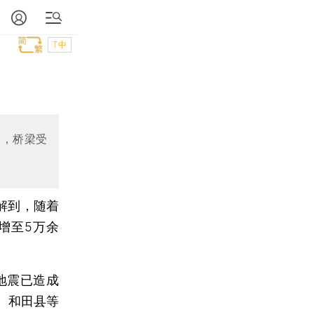
T中
灾，桥梁受
解到，随着
增至5万余
地震已造成
、和田县等