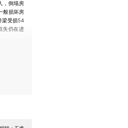
5人，倒塌房
，一般损坏房
桥梁受损54
损失仍在进