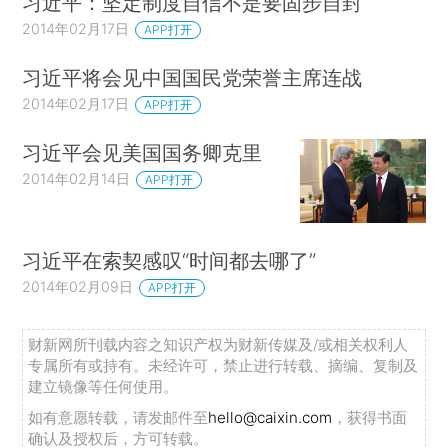
习近平：坚定制度自信不是要固步自封
2014年02月17日
APP打开
习近平将会见中国国民党荣誉主席连战
2014年02月17日
APP打开
习近平会见美国国务卿克里
2014年02月14日
APP打开
习近平在索契感叹“时间都去哪了”
2014年02月09日
APP打开
财新网所刊载内容之知识产权为财新传媒及/或相关权利人
专属所有或持有。未经许可，禁止进行转载、摘编、复制及
建立镜像等任何使用。
如有意愿转载，请发邮件至
hello@caixin.com
，获得书面
确认及授权后，方可转载。