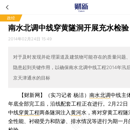
政经
南水北调中线穿黄隧洞开展充水检验
2014年02月24日 15:49
对于及时发现并处理渠道及建筑物可能存在的质量问题
隐患起到关键作用，以确保南水北调中线工程2014年汛
京天津通水的目标
【财新网】（实习记者 杨洁）
南水北调
中线主体
年底全部完工后，沿线配套工程正在进行。2月22日
中线
穿黄工程
两条隧洞注入
黄河
水，将对穿黄工程隧
全性能、衬砌受力和防渗、排水情况等进行为期一月
检验。