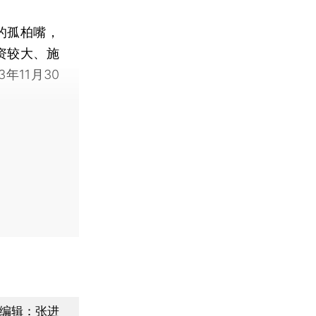
的孤柏嘴，
资较大、施
年11月30
编辑：张进