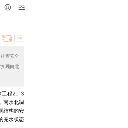
T中
、排查安全
后实现向北
工程2013
，南水北调
洞结构的安
的充水状态