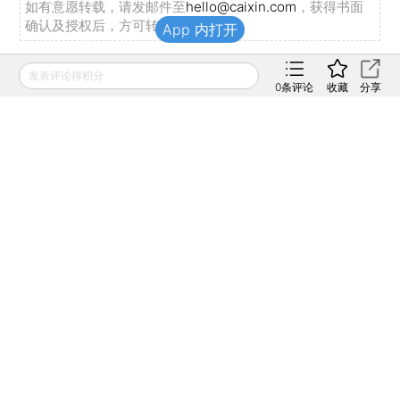
如有意愿转载，请发邮件至
hello@caixin.com
，获得书面
确认及授权后，方可转载。
App 内打开
发表评论得积分
免费订阅财新网主编精选版电邮
0
条评论
收藏
分享
订阅
推荐阅读
非京籍五环内购房社保降至一
年 北京市公积金最高可贷340
万元
2026年08月08日
【周刊提前读】各地狠抓社保
缴费基数 合规与企业减负如
何平衡？