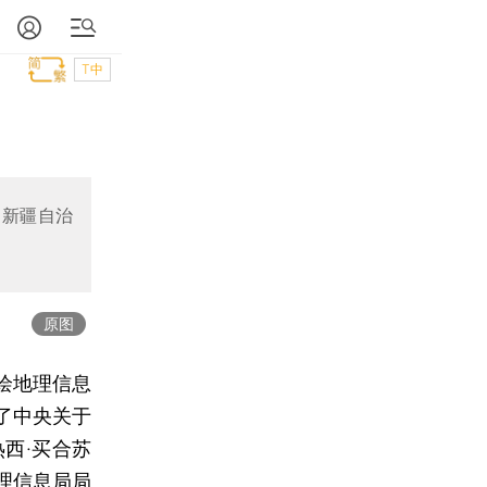
T中
；新疆自治
原图
绘地理信息
了中央关于
西·买合苏
理信息局局