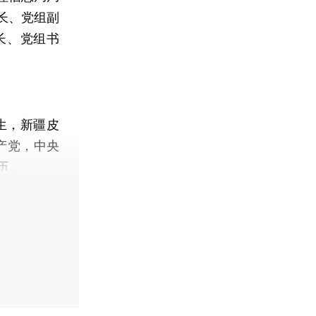
长、党组副
长、党组书
生，新疆皮
共产党，中央
历。