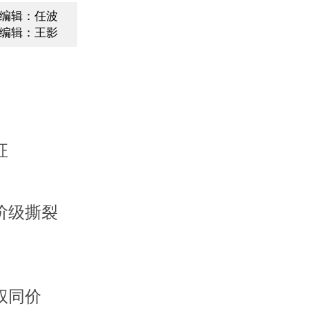
编辑：任波
编辑：王影
征
阶级撕裂
权同价