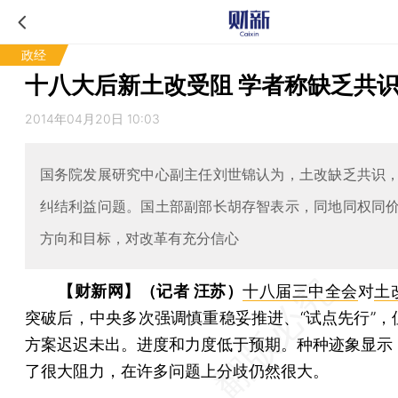
政经
十八大后新土改受阻 学者称缺乏共
2014年04月20日 10:03
国务院发展研究中心副主任刘世锦认为，土改缺乏共识
纠结利益问题。国土部副部长胡存智表示，同地同权同
方向和目标，对改革有充分信心
【财新网】（记者 汪苏）
十八届三中全会
对
土
突破后，中央多次强调慎重稳妥推进、“试点先行”，
方案迟迟未出。进度和力度低于预期。种种迹象显示
了很大阻力，在许多问题上分歧仍然很大。