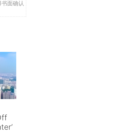
得书面确认
ff
nter’