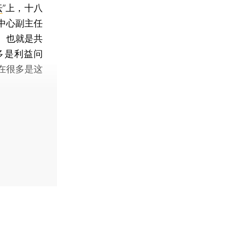
坛
”上，十八
中心副主任
、也就是共
多是利益问
在很多是这