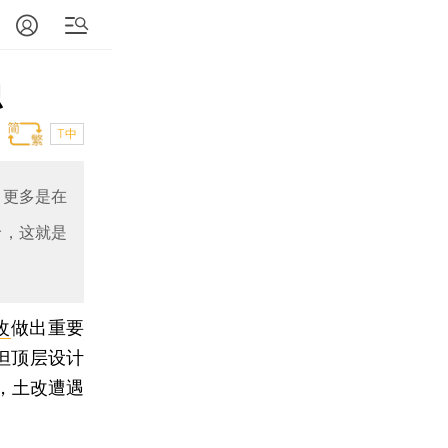
识
T中
，更多是在
价，这就是
改
做出重要
但顶层设计
，土改遭遇