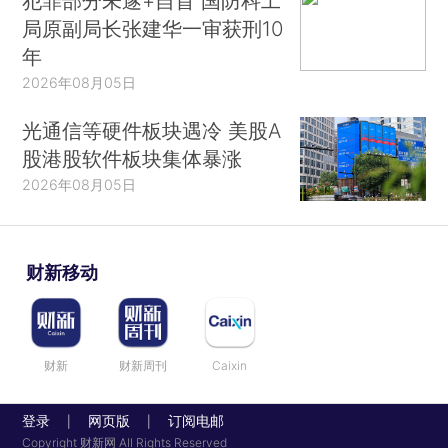
犯罪部分未遂+自首 国防科工
局原副局长张建华一审获刑10
年
2026年08月05日
光通信等硬件板块遇冷 美股A
股港股软件板块集体暴涨
2026年08月05日
财新移动
财新
财新周刊
Caixin
登录
网页版
订阅电邮
|
|
Copyright 财新网 All Rights Reserved