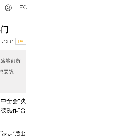
部门
English
T中
策落地前所
想要钱”，
三中全会“决
被视作“合
“决定”后出