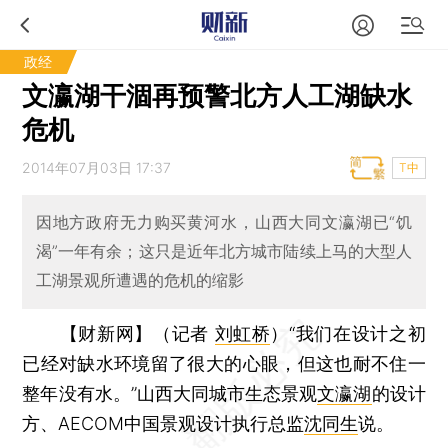
政经
文瀛湖干涸再预警北方人工湖缺水
危机
2014年07月03日 17:37
T中
因地方政府无力购买黄河水，山西大同文瀛湖已“饥
渴”一年有余；这只是近年北方城市陆续上马的大型人
工湖景观所遭遇的危机的缩影
【财新网】（记者
刘虹桥
）
“我们在设计之初
已经对缺水环境留了很大的心眼，但这也耐不住一
整年没有水。”山西大同城市生态景观
文瀛湖
的设计
方、AECOM中国景观设计执行总监
沈同生
说。