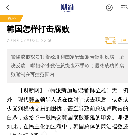
政经
韩国怎样打击腐败
2014年07月03日 22:50
T中
警惕腐败权贵打着经济和国家安全旗号抵制反腐；坚
决反腐，哪怕牵涉数任总统也不手软；最终成功将腐
败遏制在可控范围内
【财新网】（特派新加坡记者 陈立雄）
无一例
外，现代
韩国
领导人或在位时、或去职后，或多或
少受到权钱交易的困扰，甚至导致前总统卢武铉的
自杀，这给予一般民众韩国腐败蔓延的印象。即便
如此，在民主化的过程中，韩国总体的廉洁指数还