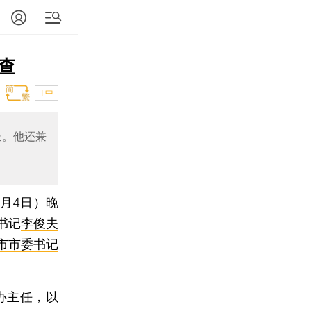
查
T中
长。他还兼
月4日）晚
书记
李俊夫
市市委书记
办主任，以