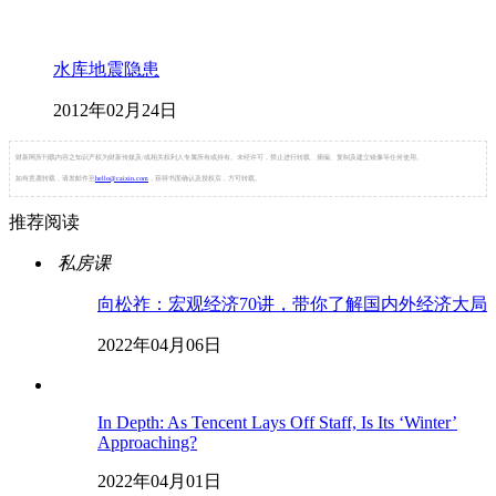
水库地震隐患
2012年02月24日
财新网所刊载内容之知识产权为财新传媒及/或相关权利人专属所有或持有。未经许可，禁止进行转载、摘编、复制及建立镜像等任何使用。
如有意愿转载，请发邮件至
hello@caixin.com
，获得书面确认及授权后，方可转载。
推荐阅读
私房课
向松祚：宏观经济70讲，带你了解国内外经济大局
2022年04月06日
In Depth: As Tencent Lays Off Staff, Is Its ‘Winter’
Approaching?
2022年04月01日