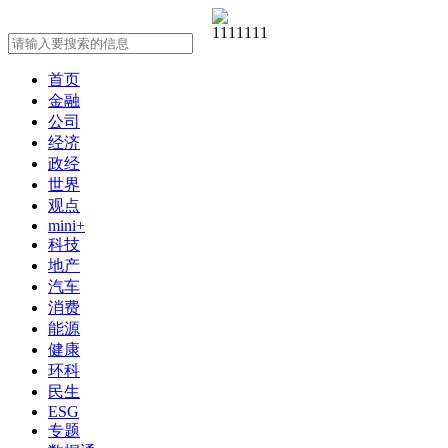
首页
金融
公司
经济
政经
世界
观点
mini+
科技
地产
汽车
消费
能源
健康
环科
民生
ESG
专题