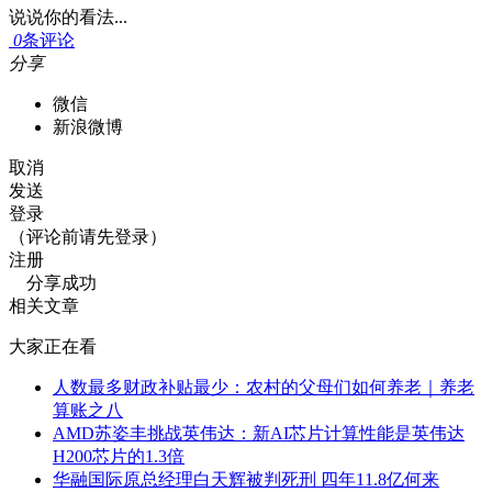
说说你的看法...
0
条评论
分享
微信
新浪微博
取消
发送
登录
（评论前请先登录）
注册
分享成功
相关文章
大家正在看
人数最多财政补贴最少：农村的父母们如何养老｜养老
算账之八
AMD苏姿丰挑战英伟达：新AI芯片计算性能是英伟达
H200芯片的1.3倍
华融国际原总经理白天辉被判死刑 四年11.8亿何来