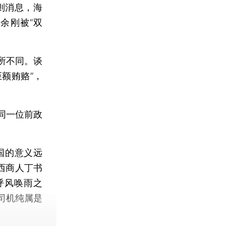
则消息，海
余刚被“双
所不同。谈
额贿赂”，
同一位前政
国的意义远
西商人丁书
呼风唤雨之
司机纯属是