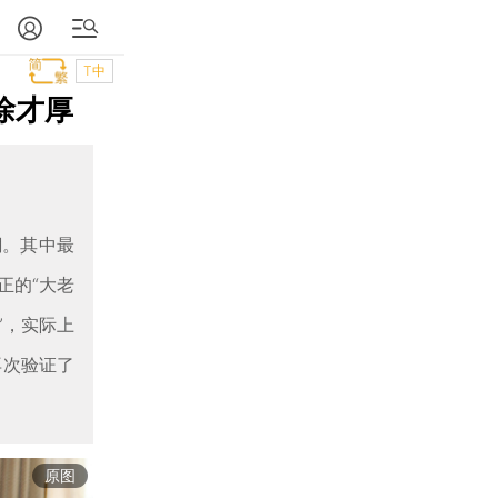
T中
徐才厚
潮。其中最
正的“大老
”，实际上
再次验证了
原图