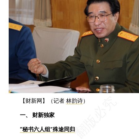
【财新网】（记者
林韵诗
）
一、 财新独家
“秘书六人组”殊途同归