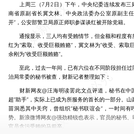
上周三（7月2日）下午，中央纪委连续发布三
南省原副省长冀文林、中央政法委办公室原副主任
开”，公安部警卫局原正师职参谋谈红被开除党籍。
通报显示，三人均有受贿情节，但金额和程度有
红为“索取、收受巨额贿赂”，冀文林为“收受、索取巨
余刚为“收受巨额贿赂”。
至此，过去一年间，已有六位在不同阶段担任过
治局常委的秘书被查，财新记者整理如下：
财新网友@汪海明读罢此文点评道，秘书在中
超“助手”，实际上已成为所服务的首长的一部分。山
苗洞悉其中关窍，曾组织“秘书联谊会”，一时间有
势。新浪微博网友@强劲精锐也表示，官员的秘书、
官员贪污受贿的马前卒。