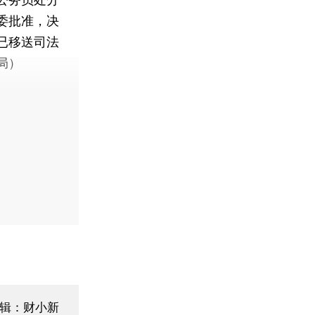
委批准，决
已移送司法
局）
辑：财小新