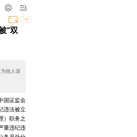
T中
被“双
便为他人谋
中国证监会
纪违法被立
理）职务之
严重违纪违
公务员处分