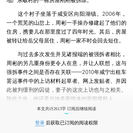
地广东畈村的一栋房屋刚刚被拆除。
这个村子坐落于咸安区向阳湖镇。2006年，
一个荒芜的山岔上，周彬一手操办修建起了他们的
住房，携妻儿在那里度过了四年时光。其后，房屋
被转让给岳父母居住，周彬一家不时会回去短住。
与过去多次发生并见诸报端的被强拆者相比，
周彬的另几重身份更令人在意，并让人联想，这与
强拆事件之间是否存在关联——2010年咸宁出租车
罢运事件中的上访材料起草者、网上发贴者、并因
此被判缓刑的囚徒，妻子的这次上访也与之相关。
除此之外，他还是当地多家媒体的新闻爆料人。
本文共计2613字 订阅后继续阅读
登录
后获取已订阅的阅读权限