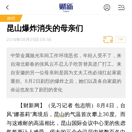
政经
昆山爆炸消失的母亲们
2014年08月05日 08:56
T中
中荣金属抛光车间工作环境恶劣，年轻人受不了，来
自湖北蕲春的张凤云不忍儿子吃苦替其进厂打工。来
自安徽的另一位母亲则是因为丈夫工伤必须扛起家庭
重担。8月2日剧烈的爆炸之后，她们以及各自家庭的
命运也发生了剧烈的变化
【财新网】（见习记者 包志明）
8月4日，台
风“娜基莉”离境后，
昆山
的气温首次攀上36度。而
与这难耐的高温相比，昆山国际会议中心里的焦虑
气氛更让人难受。偌大的三个会议厅内被数百名中