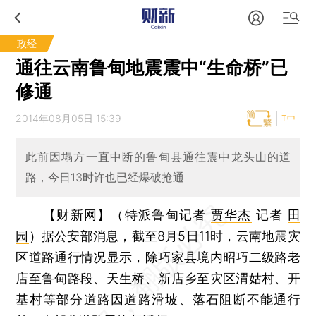
政经
通往云南鲁甸地震震中“生命桥”已
修通
2014年08月05日 15:39
T中
此前因塌方一直中断的鲁甸县通往震中龙头山的道
路，今日13时许也已经爆破抢通
【财新网】（特派鲁甸记者
贾华杰
记者
田
园
）
据公安部消息，截至8月5日11时，云南地震灾
区道路通行情况显示，除巧家县境内昭巧二级路老
店至
鲁甸
路段、天生桥、新店乡至灾区渭姑村、开
基村等部分道路因道路滑坡、落石阻断不能通行