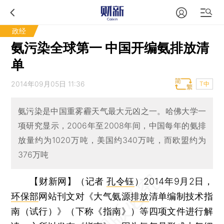
政经
氨污染全球第一 中国开编氨排放清
单
2014年09月05日 11:36
T中
氨污染是中国重雾霾天气最大元凶之一。哈佛大学一
项研究显示，2006年至2008年间，中国每年的氨排
放量约为1020万吨，美国约340万吨，而欧盟约为
376万吨
【财新网】（记者
孔令钰
）
2014年9月2日，
环保部
网站刊文对《大气氨源
排放
清单编制技术指
南（试行）》（下称《指南》）等四项文件进行解