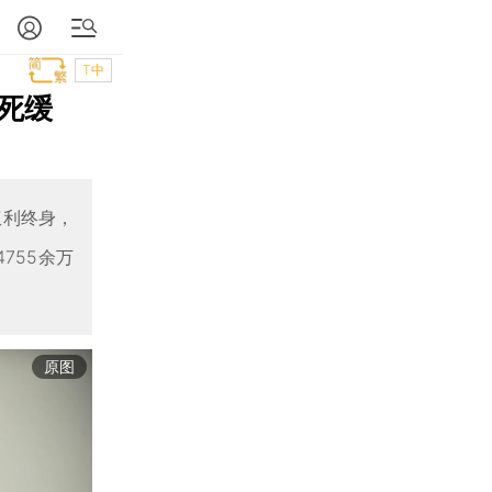
T中
死缓
权利终身，
755余万
原图