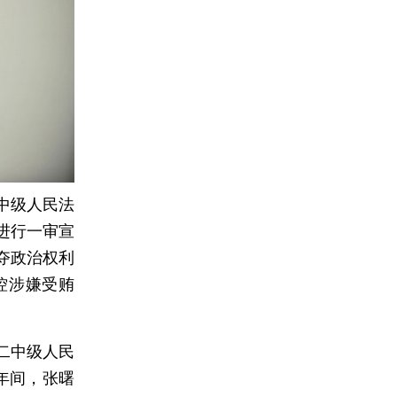
中级人民法
进行一审宣
夺政治权利
控涉嫌受贿
二中级人民
1年间，张曙