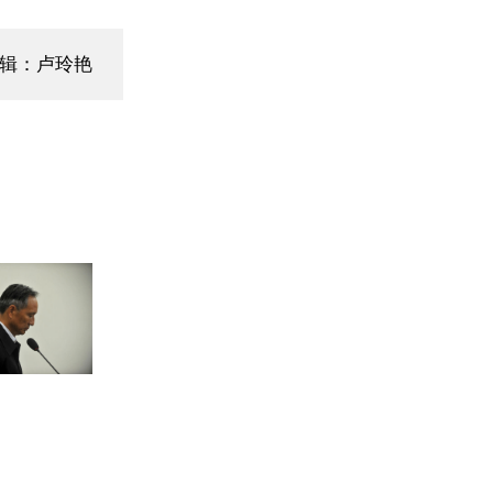
辑：卢玲艳