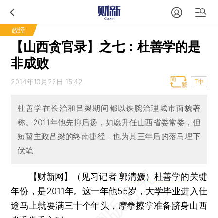
政经
【山西贪官录】之七：杜善学的是
非成败
2014年10月22日 15:42
T中
杜善学在长治和吕梁期间都以铁腕治理城市面貌著
称。2011年他先抑后扬，如愿升任山西省委常委，但
短暂主政吕梁的终南捷径，也为其三年后的落马埋下
伏笔
【财新网】（见习记者
郭清媛
）
杜善学
的关键
年份，是2011年。这一年他55岁，大学毕业进入仕
途马上就要满三十个年头，摩拳擦掌准备跻身山西