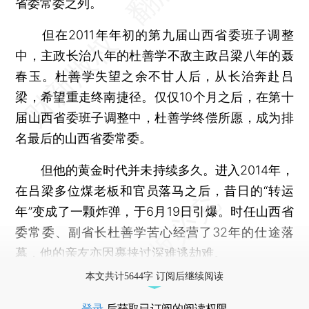
省委常委之列。
但在2011年年初的第九届山西省委班子调整
中，主政长治八年的杜善学不敌主政吕梁八年的聂
春玉。杜善学失望之余不甘人后，从长治奔赴吕
梁，希望重走终南捷径。仅仅10个月之后，在第十
届山西省委班子调整中，杜善学终偿所愿，成为排
名最后的山西省委常委。
但他的黄金时代并未持续多久。进入2014年，
在吕梁多位煤老板和官员落马之后，昔日的“转运
年”变成了一颗炸弹，于6月19日引爆。时任山西省
委常委、副省长杜善学苦心经营了32年的仕途落
幕，他的亲友亦因裹挟过深难逃劫难。
本文共计5644字 订阅后继续阅读
登录
后获取已订阅的阅读权限