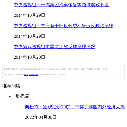
中央巡视组：一汽集团汽车销售等领域腐败多发
2014年10月29日
中央巡视组：青海有干部反分裂斗争违反政治纪律
2014年10月29日
中央第八巡视组向黑龙江省反馈巡视情况
2014年10月28日
财新网所刊载内容之知识产权为财新传媒及/或相关权利人专属所有或持有。未经许可，禁止进行转载、摘编、复制及建立镜像等任何使用。
如有意愿转载，请发邮件至
hello@caixin.com
，获得书面确认及授权后，方可转载。
推荐阅读
私房课
向松祚：宏观经济70讲，带你了解国内外经济大局
2022年04月06日