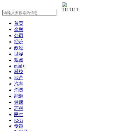
首页
金融
公司
经济
政经
世界
观点
mini+
科技
地产
汽车
消费
能源
健康
环科
民生
ESG
专题