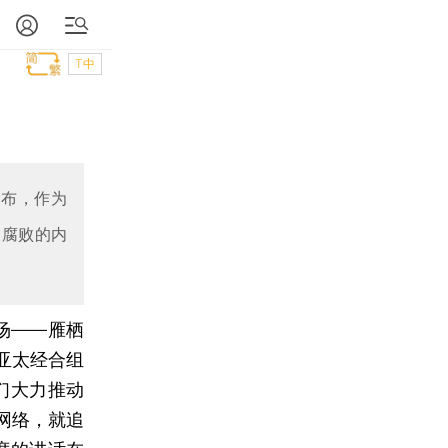
T中
发布，作为
反腐败的内
场——雁栖
亚太经合组
们大力推动
网络，就追