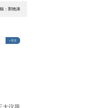
辑：郭艳涛
+关注
三大议题