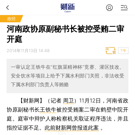
政经
河南政协原副秘书长被控受贿二审
开庭
2014年11月13日 14:48
T中
一审认定王铁牛在“红旗渠精神杯”竞赛、灌区技改、
安全饮水等项目上给予下属水利部门关照，非法收受
下属水利部门负责人等贿赂
【财新网】（记者
周卫
）
11月12日，河南省政
协原副秘书长
王铁牛
被控受贿案二审在鹤壁中院开
庭。庭审中辩护人称检察机关取证程序违法，并且
指控证据不足。
此前财新网曾报道此案
。