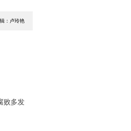
辑：卢玲艳
腐败多发