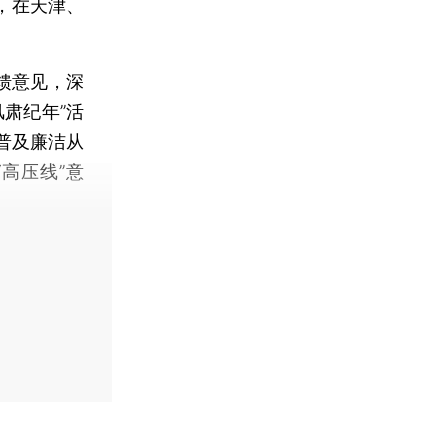
场，在天津、
馈意见，深
风肃纪年”活
普及廉洁从
高压线”意