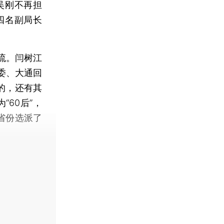
吴刚不再担
四名副局长
流。闫树江
委、大通回
的，还有其
60后”，
的省份选派了