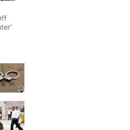
ff
nter’