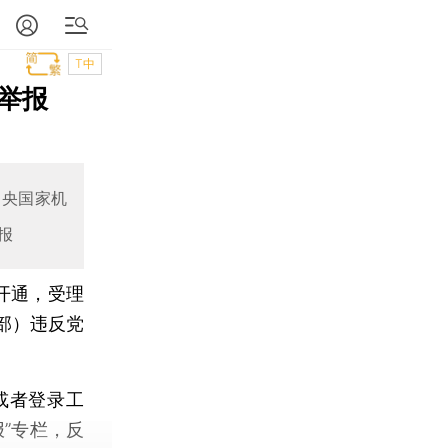
T中
举报
中央国家机
报
开通，受理
部）违反党
，或者登录工
”专栏，反