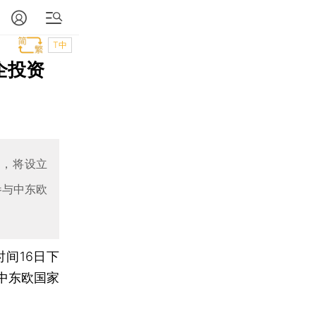
T中
企投资
”，将设立
参与中东欧
间16日下
中东欧国家