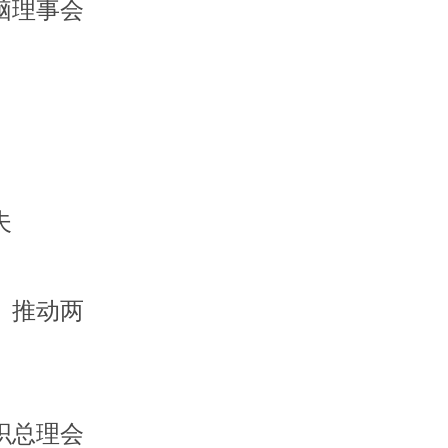
脑理事会
夫
 推动两
织总理会