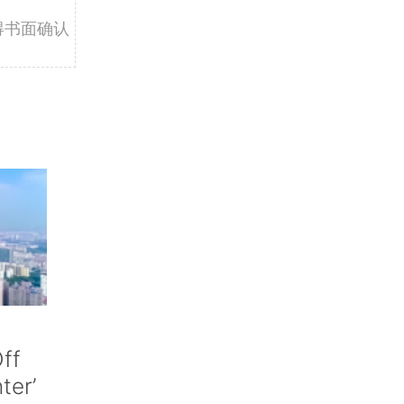
得书面确认
ff
nter’