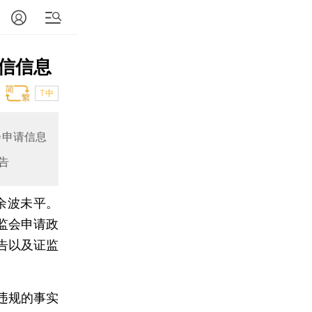
信信息
T中
会申请信息
告
余波未平。
监会申请政
告以及证监
违规的事实